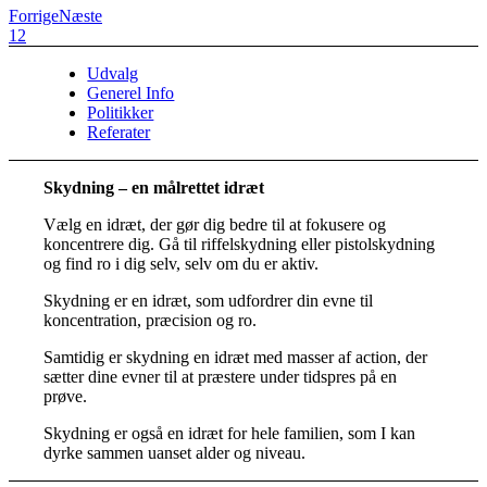
Forrige
Næste
1
2
Udvalg
Generel Info
Politikker
Referater
Skydning – en målrettet idræt
Vælg en idræt, der gør dig bedre til at fokusere og
koncentrere dig. Gå til riffelskydning eller pistolskydning
og find ro i dig selv, selv om du er aktiv.
Skydning er en idræt, som udfordrer din evne til
koncentration, præcision og ro.
Samtidig er skydning en idræt med masser af action, der
sætter dine evner til at præstere under tidspres på en
prøve.
Skydning er også en idræt for hele familien, som I kan
dyrke sammen uanset alder og niveau.